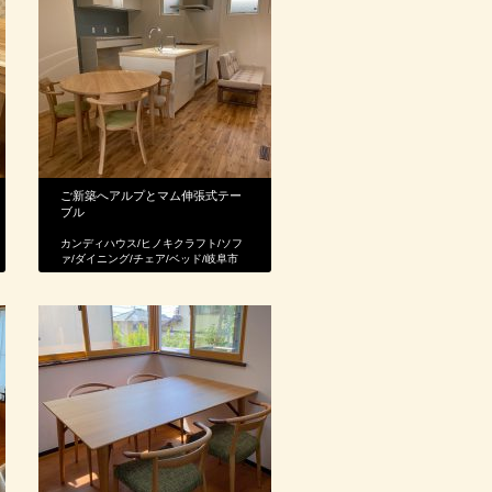
ご新築へアルプとマム伸張式テー
ブル
カンディハウス
/
ヒノキクラフト
/
ソフ
ァ
/
ダイニング
/
チェア
/
ベッド
/
岐阜市