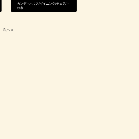
カンディハウス
/
ダイニング
/
チェア
/
小
牧市
次へ »