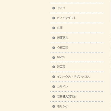
アミコ
ヒノキクラフト
丸庄
若葉家具
心石工芸
blocco
匠工芸
インハウス・サザンクロス
コサイン
若林佛具製作所
モリシゲ