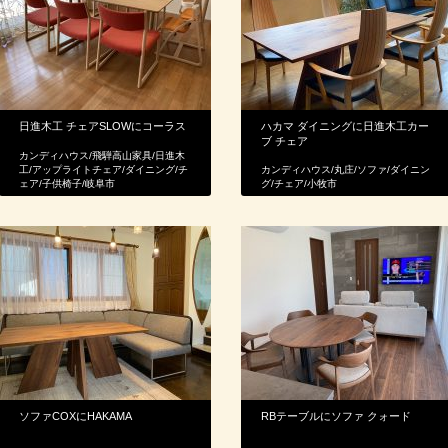
日進木工 チェアSLOWにコーラス
ハカマ ダイニングに日進木工カー
ブ チェア
カンディハウス
/
飛騨高山家具
/
日進木
工
/
アップライトチェア
/
ダイニング
/
チ
カンディハウス
/
丸庄
/
ソファ
/
ダイニン
ェア
/
子供椅子
/
岐阜市
グ
/
チェア
/
小牧市
ソファCOXにHAKAMA
RBテーブルにソファ クォード