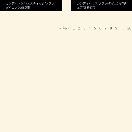
カンディハウス
/
エスティック
/
ソファ
/
カンディハウス
/
ソファ
/
ダイニング
/
チ
ダイニング
/
岐阜市
ェア
/
各務原市
« 前へ
1
2
3
4
5
6
7
8
9
…
20