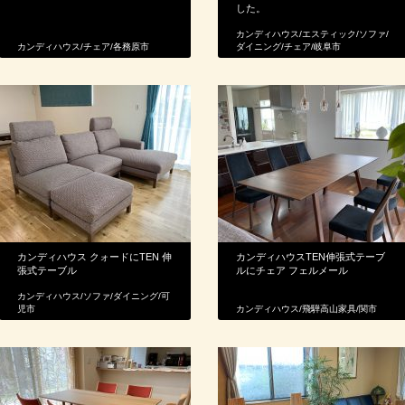
した。
カンディハウス
/
エスティック
/
ソファ
/
カンディハウス
/
チェア
/
各務原市
ダイニング
/
チェア
/
岐阜市
カンディハウス クォードにTEN 伸
カンディハウスTEN伸張式テーブ
張式テーブル
ルにチェア フェルメール
カンディハウス
/
ソファ
/
ダイニング
/
可
児市
カンディハウス
/
飛騨高山家具
/
関市