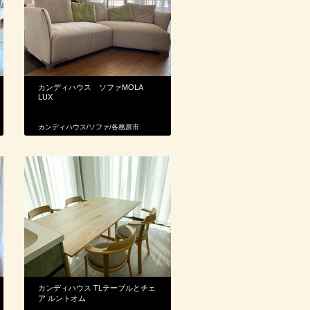
カンディハウス ソファMOLA
LUX
カンディハウス
/
ソファ
/
各務原市
カンディハウス TLテーブルとチェ
ア ルントオム