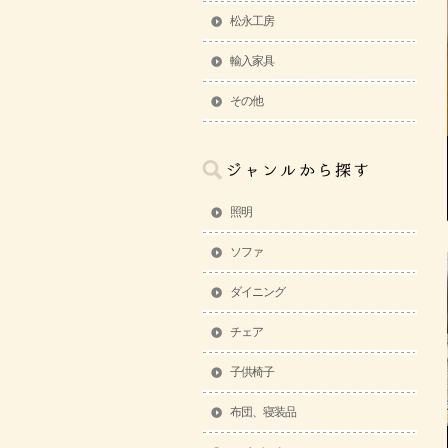
松永工房
輸入家具
その他
照明
ソファ
ダイニング
チェア
子供椅子
布団、寝装品