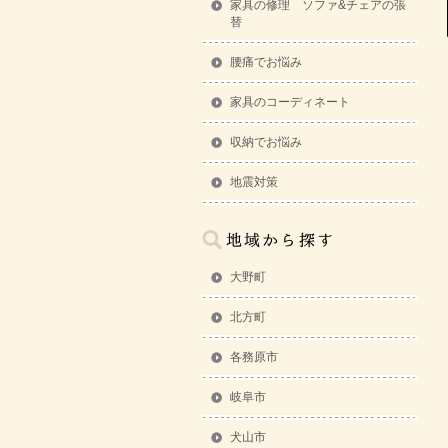
家具の修理 ソファ&チェアの張
替
腰痛でお悩み
家具のコーディネート
収納でお悩み
地震対策
大野町
北方町
各務原市
岐阜市
犬山市