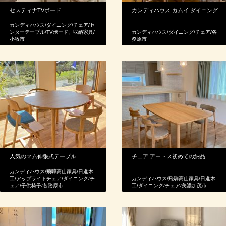
セスティナTVボード
カンディハウス カムイ ダイニング
カンディハウス
/
ダイニング
/
チェア
/
セ
ンターテーブル
/
TVボード、収納家具
/
カンディハウス
/
ダイニング
/
チェア
/
各
小牧市
務原市
人気のマム伸張式テーブル
チェア アートス初めての納品
カンディハウス
/
飛騨高山家具
/
日進木
工
/
アップライトチェア
/
ダイニング
/
チ
カンディハウス
/
飛騨高山家具
/
日進木
ェア
/
子供椅子
/
各務原市
工
/
ダイニング
/
チェア
/
美濃加茂市