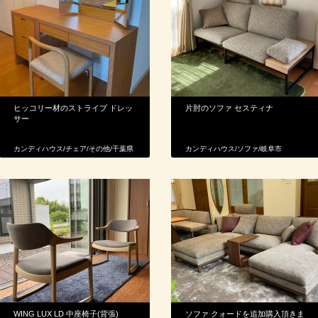
ヒッコリー材のストライプ ドレッ
片肘のソファ セスティナ
サー
カンディハウス
/
チェア
/
その他
/
千葉県
カンディハウス
/
ソファ
/
岐阜市
WING LUX LD 中座椅子(背張)
ソファ クォードを追加購入頂きま