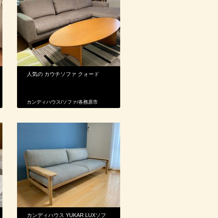
人気の カウチソファ クォード
カンディハウス
/
ソファ
/
各務原市
カンディハウス YUKAR LUXソフ