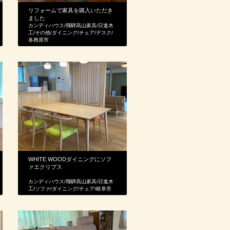
リフォームで家具を購入いただき
ました
カンディハウス
/
飛騨高山家具
/
日進木
工
/
その他
/
ダイニング
/
チェア
/
デスク
/
各務原市
WHITE WOODダイニングにソフ
ァエクリプス
カンディハウス
/
飛騨高山家具
/
日進木
工
/
ソファ
/
ダイニング
/
チェア
/
岐阜市