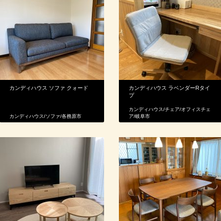
カンディハウス ソファ クォード
カンディハウス ラベンダーRタイ
プ
カンディハウス
/
チェア
/
オフィスチェ
カンディハウス
/
ソファ
/
各務原市
ア
/
岐阜市