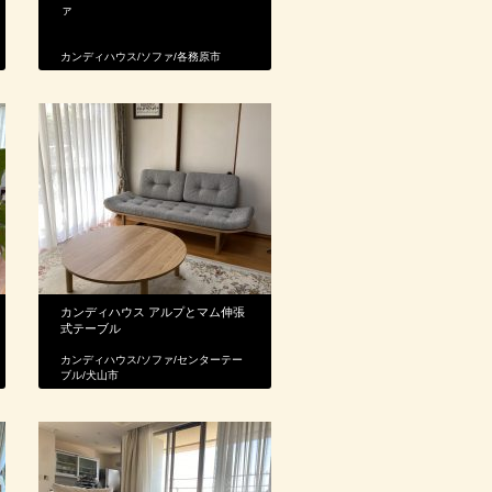
ァ
カンディハウス
/
ソファ
/
各務原市
カンディハウス アルプとマム伸張
式テーブル
カンディハウス
/
ソファ
/
センターテー
ブル
/
犬山市