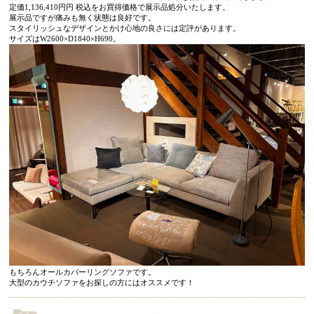
定価1,136,410円円 税込をお買得価格で展示品処分いたします。
展示品ですが痛みも無く状態は良好です。
スタイリッシュなデザインとかけ心地の良さには定評があります。
サイズはW2600×D1840
×H690。
もちろんオールカバーリングソファです。
大型のカウチソファをお探しの方にはオススメです！