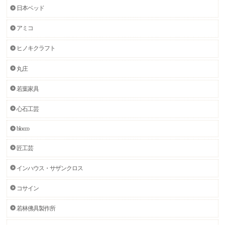
日本ベッド
アミコ
ヒノキクラフト
丸庄
若葉家具
心石工芸
blocco
匠工芸
インハウス・サザンクロス
コサイン
若林佛具製作所