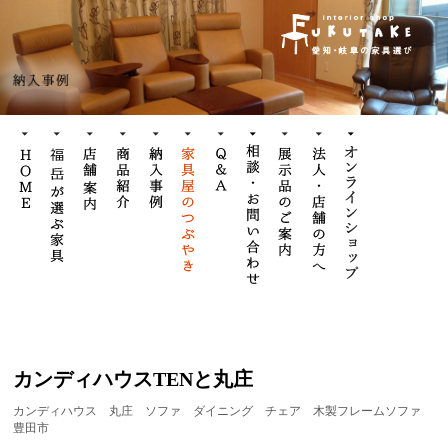
カンディハウスTENと丸庄
カンディハウス
丸庄
ソファ
ダイニング
チェア
木製フレームソファ
豊田市