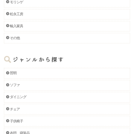
モリシゲ
松永工房
輸入家具
その他
照明
ソファ
ダイニング
チェア
子供椅子
布団、寝装品