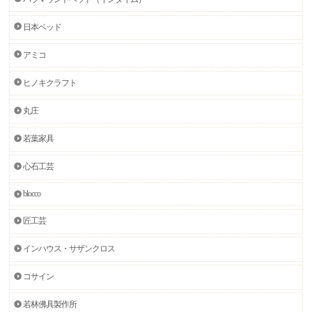
日本ベッド
アミコ
ヒノキクラフト
丸庄
若葉家具
心石工芸
blocco
匠工芸
インハウス・サザンクロス
コサイン
若林佛具製作所