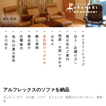
アルフレックスのソファを納品
カンディハウス
その他
ソファ
ダイニング
家具のコーディネート
岐阜
市