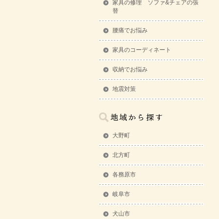
家具の修理 ソファ&チェアの張
替
腰痛でお悩み
家具のコーディネート
収納でお悩み
地震対策
大野町
北方町
各務原市
岐阜市
犬山市