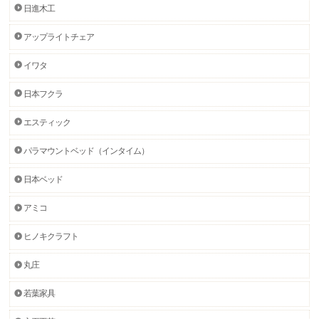
日進木工
アップライトチェア
イワタ
日本フクラ
エスティック
パラマウントベッド（インタイム）
日本ベッド
アミコ
ヒノキクラフト
丸庄
若葉家具