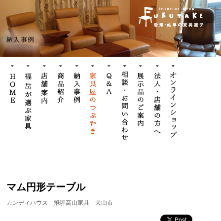
マム円形テーブル
カンディハウス
飛騨高山家具
犬山市