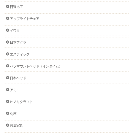
日進木工
アップライトチェア
イワタ
日本フクラ
エスティック
パラマウントベッド（インタイム）
日本ベッド
アミコ
ヒノキクラフト
丸庄
若葉家具