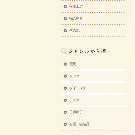
松永工房
輸入家具
その他
照明
ソファ
ダイニング
チェア
子供椅子
布団、寝装品