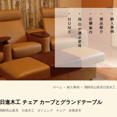
ホーム
＞
納入事例
＞
飛騨高山家具
日進木工
日進木工 チェア カーブとグランドテーブル
飛騨高山家具
日進木工
ダイニング
チェア
各務原市