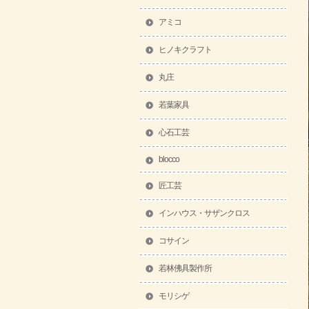
アミコ
ヒノキクラフト
丸庄
若葉家具
心石工芸
blocco
匠工芸
インハウス・サザンクロス
コサイン
若林佛具製作所
モリシゲ