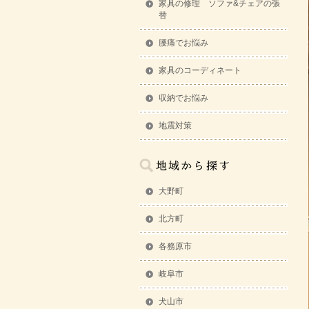
家具の修理 ソファ&チェアの張
替
腰痛でお悩み
家具のコーディネート
収納でお悩み
地震対策
大野町
北方町
各務原市
岐阜市
犬山市