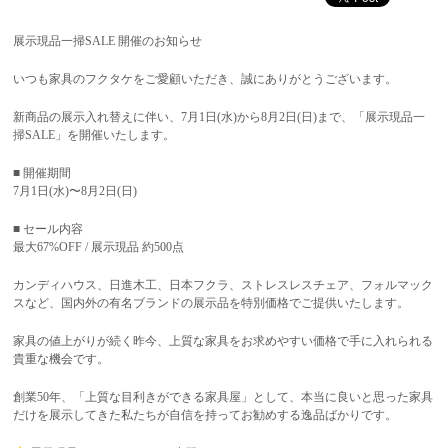
展示現品一掃SALE 開催のお知らせ
いつも家具のフクタケをご愛顧いただき、誠にありがとうございます。
新商品の展示入れ替えに伴い、7月1日(水)から8月2日(日)まで、「展示現品一
掃SALE」を開催いたします。
■ 開催期間
7月1日(水)〜8月2日(日)
■ セール内容
最大67%OFF / 展示現品 約500点
カンディハウス、日進木工、日本フクラ、ストレスレスチェア、フォルマック
スなど、国内外の有名ブランドの展示品を特別価格でご提供いたします。
家具の値上がりが続く昨今、上質な家具をお求めやすい価格で手に入れられる
貴重な機会です。
創業50年、「上質な目利きができる家具屋」として、本当に良いと思った家具
だけを展示してきた私たちが自信を持ってお勧めする逸品ばかりです。