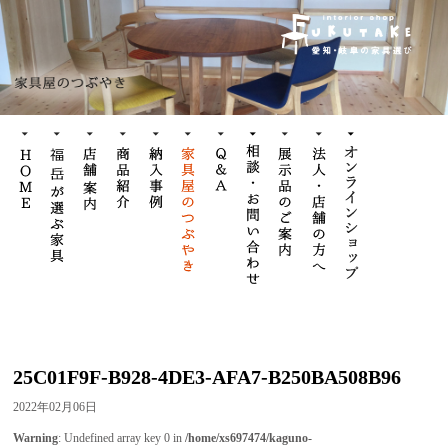
25C01F9F-B928-4DE3-AFA7-B250BA508B96
2022年02月06日
Warning
: Undefined array key 0 in
/home/xs697474/kaguno-