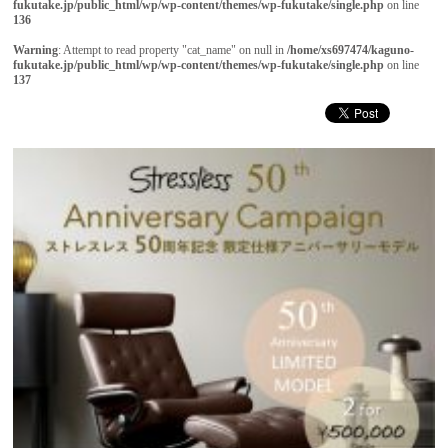
fukutake.jp/public_html/wp/wp-content/themes/wp-fukutake/single.php
on line
136
Warning
: Attempt to read property "cat_name" on null in
/home/xs697474/kaguno-
fukutake.jp/public_html/wp/wp-content/themes/wp-fukutake/single.php
on line
137