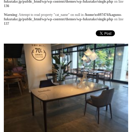
fukutake.jp/public_html/wp/wp-content/themes/wp-fukutake/single.php
on line
136
Warning
: Attempt to read property "cat_name" on null in
/home/xs697474/kaguno-
fukutake.jp/public_html/wp/wp-content/themes/wp-fukutake/single.php
on line
137