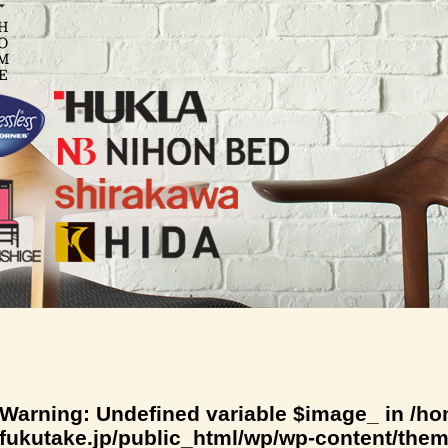
Warning
: Undefined variable $image_ in
/ho
fukutake.jp/public_html/wp/wp-content/the