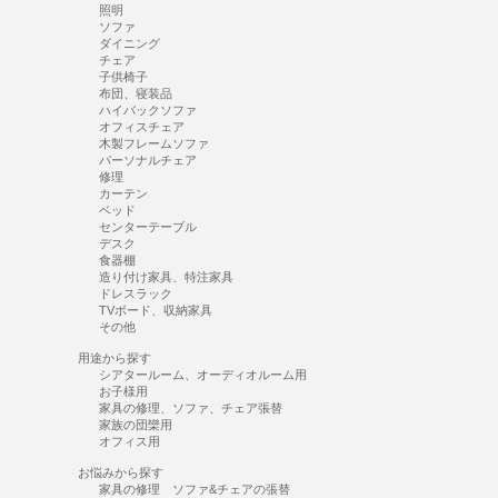
照明
ソファ
ダイニング
チェア
子供椅子
布団、寝装品
ハイバックソファ
オフィスチェア
木製フレームソファ
パーソナルチェア
修理
カーテン
ベッド
センターテーブル
デスク
食器棚
造り付け家具、特注家具
ドレスラック
TVボード、収納家具
その他
用途から探す
シアタールーム、オーディオルーム用
お子様用
家具の修理、ソファ、チェア張替
家族の団欒用
オフィス用
お悩みから探す
家具の修理 ソファ&チェアの張替