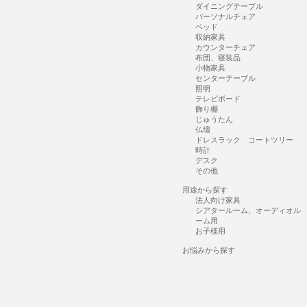
ダイニングテーブル
パーソナルチェア
ベッド
収納家具
カウンターチェア
布団、寝装品
小物家具
センターテーブル
照明
テレビボード
飾り棚
じゅうたん
仏壇
ドレスラック コートツリー
時計
デスク
その他
用途から探す
法人向け家具
シアタールーム、オーディオル
ーム用
お子様用
お悩みから探す