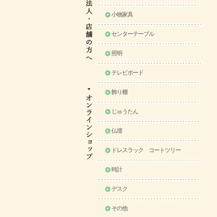
小物家具
センターテーブル
照明
テレビボード
飾り棚
じゅうたん
仏壇
ドレスラック コートツリー
時計
デスク
その他