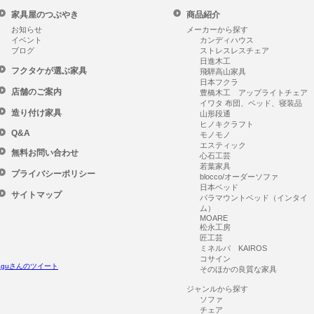
家具屋のつぶやき
商品紹介
お知らせ
メーカーから探す
イベント
カンディハウス
ブログ
ストレスレスチェア
日進木工
フクタケが選ぶ家具
飛騨高山家具
日本フクラ
店舗のご案内
豊橋木工 アップライトチェア
イワタ 布団、ベッド、寝装品
造り付け家具
山形段通
ヒノキクラフト
Q&A
モノモノ
エスティック
無料お問い合わせ
心石工芸
若葉家具
プライバシーポリシー
blocco/オーダーソファ
日本ベッド
サイトマップ
パラマウントベッド（インタイ
ム）
MOARE
松永工房
匠工芸
ミネルバ KAIROS
コサイン
ikaguさんのツイート
そのほかの良質な家具
ジャンルから探す
ソファ
チェア