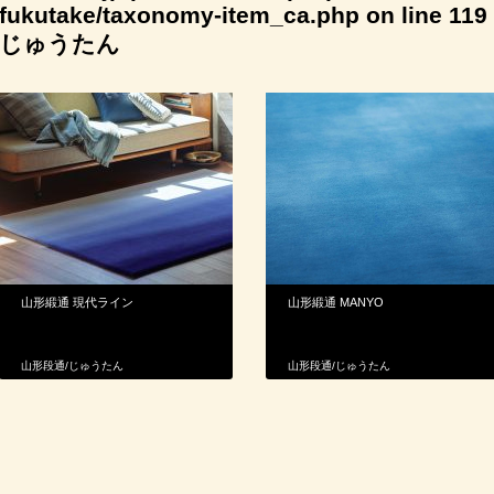
fukutake/taxonomy-item_ca.php
on line
119
じゅうたん
山形緞通 現代ライン
山形緞通 MANYO
山形段通
/
じゅうたん
山形段通
/
じゅうたん