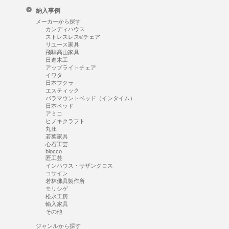
納入事例
メーカーから探す
カンディハウス
ストレスレス®チェア
リユース家具
飛騨高山家具
日進木工
アップライトチェア
イワタ
日本フクラ
エスティック
パラマウントベッド（インタイム）
日本ベッド
アミコ
ヒノキクラフト
丸庄
若葉家具
心石工芸
blocco
匠工芸
インハウス・サザンクロス
コサイン
若林佛具製作所
モリシゲ
松永工房
輸入家具
その他
ジャンルから探す