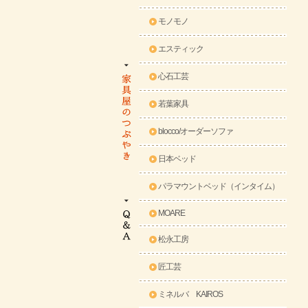
モノモノ
エスティック
心石工芸
若葉家具
blocco/オーダーソファ
日本ベッド
パラマウントベッド（インタイム）
MOARE
松永工房
匠工芸
ミネルバ KAIROS